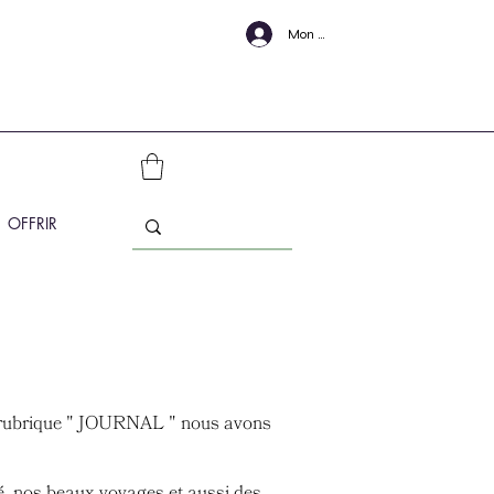
Mon Compte
OFFRIR
e rubrique " JOURNAL " nous avons
é, nos beaux voyages et aussi des