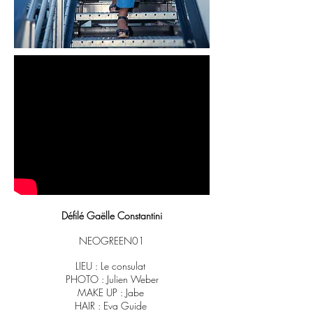
Défilé Gaëlle Constantini
NEOGREEN01
LIEU : Le consulat
PHOTO : Julien Weber
MAKE UP : Jabe
HAIR : Eva Guide