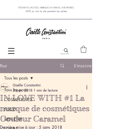
VÊTEMENTS UPCYCLÉS, FABRIQUÉS EN FRANCE, INTEMPORELS
-40% sur tout le site pendant les soldes
Post
S'inscrire
Tous les posts
Gaëlle Constantini
Tous les posts
2 janv. 2018
1 min de lecture
IN LOVE WITH #1 La
COSMÉTIQUES
marque de cosmétiques
FOOD
Couleur Caramel
BIEN-ÊTRE
Dernière mise à jour :
5 janv. 2018
LOISIRS