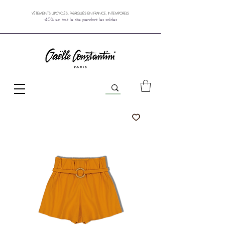
VÊTEMENTS UPCYCLÉS, FABRIQUÉS EN FRANCE, INTEMPORELS
-40% sur tout le site pendant les soldes