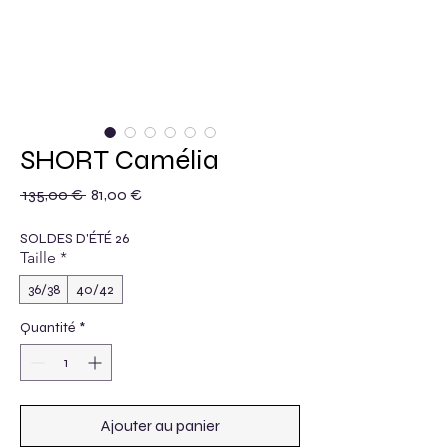
SHORT Camélia
Prix original
Prix promotionnel
 135,00 € 
81,00 €
SOLDES D'ÉTÉ 26
Taille
*
36/38
40/42
Quantité
*
Ajouter au panier