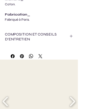
Coton.
Fabrication_
Fabriqué à Paris.
COMPOSITION ET CONSEILS
D'ENTRETIEN
Cette saison, pour l'approvisionnement de
matières textiles, nous avons travaillé avec :
- Le Jaquard français, en recupérant les
tissus déteriorés au moment de la
fabrication. Cela peut intervenir au moment
du tissage mécanique ou de la coloration.
- La maison Thevenon, en recupérant les
tissus déteriorés au moment de la
fabrication.cel apeut intervenir au moment
du tissage ou de l'impression, il s'agit