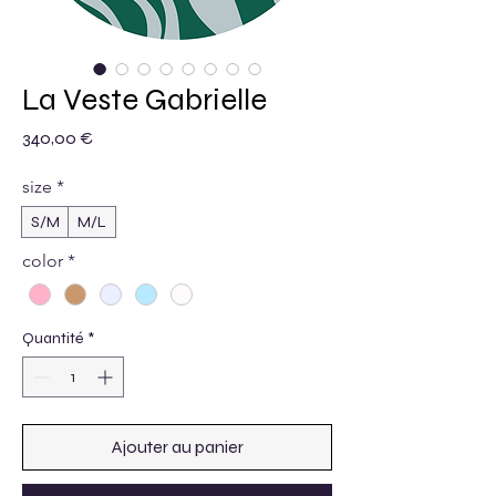
La Veste Gabrielle
Prix
340,00 €
size
*
S/M
M/L
color
*
Quantité
*
Ajouter au panier