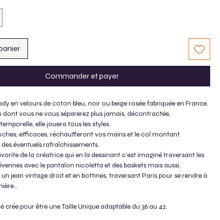
panier
Commander et payer
dy en velours de coton bleu, noir ou beige rosée fabriquée en France.
n dont vous ne vous séparerez plus jamais, décontractée,
temporelle, elle jouera tous les styles.
oches, efficaces, réchaufferont vos mains et le col montant
 des éventuels rafraîchissements.
avorite de la créatrice qui en la dessinant c'est imaginé traversant les
vennes avec le pantalon nicoletta et des baskets mais aussi,
 un jean vintage droit et en bottines, traversant Paris pour se rendre à
ère...
té crée pour être une Taille Unique adaptable du 36 au 42.