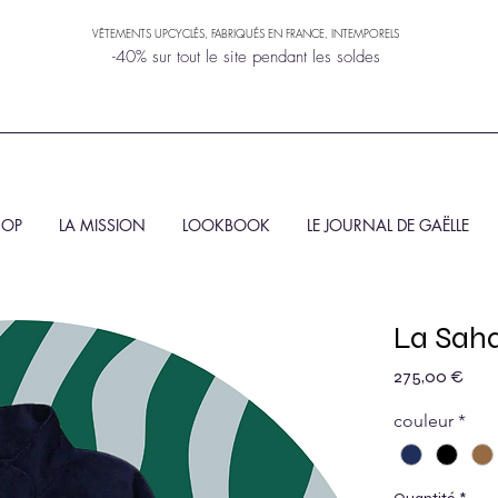
VÊTEMENTS UPCYCLÉS, FABRIQUÉS EN FRANCE, INTEMPORELS
-40% sur tout le site pendant les soldes
HOP
LA MISSION
LOOKBOOK
LE JOURNAL DE GAËLLE
La Sah
Prix
275,00 €
couleur
*