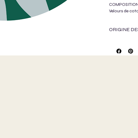
COMPOSITIO
Velours de cot
ORIGINE DE
Cette saison, p
avec :
Le Jacqu
Jacquard Fr
La Maiso
met à dispos
Le Bon C
de stocks de
boutis de par
Le grou
fins de roul
Emmaüs M
après fermet
nous avons 
COMPOSIT