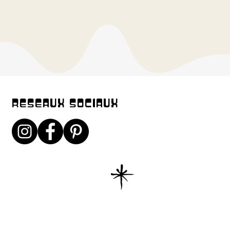
D'UPCYLCING
s impossible de garantir la composition exacte des produits car les
ja été utilisé et nous n'avons plus accès aux étiquettes.
E ORGANIQUE
surer de l'origine organique des produits nous réalisons un test de "
haque nouvelle matière sourcée cela nous permet de sélectionner
matieres naturelles, coton, lin, laine, chanvre..
ENTRETIEN
ons un nettoyage à froid avec séchage à l'air libre. ou un
RESEAUX SOCIAUX
professionnel.