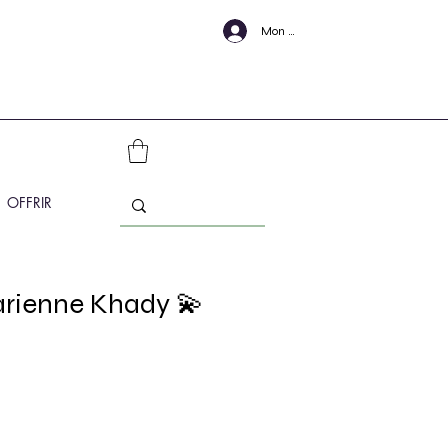
Mon Compte
OFFRIR
arienne Khady 💫