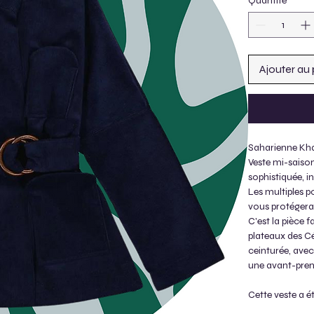
Quantité
*
Ajouter au 
Saharienne Kha
Veste mi-saiso
sophistiquée, in
Les multiples p
vous protégera
C'est la pièce f
plateaux des Cé
ceinturée, avec
une avant-premi
Cette veste a é