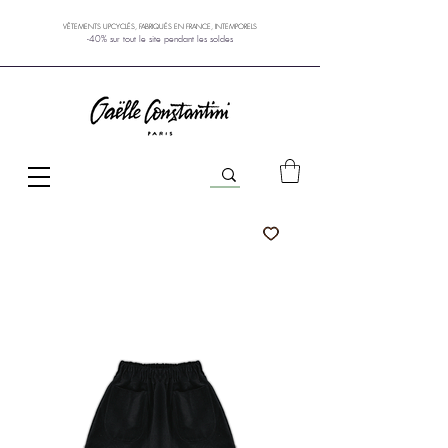
VÊTEMENTS UPCYCLÉS, FABRIQUÉS EN FRANCE, INTEMPORELS
-40% sur tout le site pendant les soldes