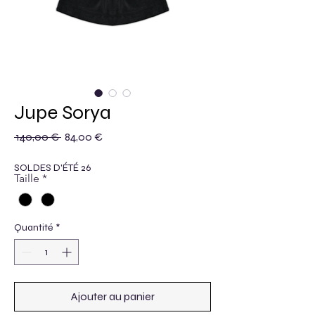
Jupe Sorya
Prix original
Prix promotionnel
 140,00 € 
84,00 €
SOLDES D'ÉTÉ 26
Taille
*
Quantité
*
Ajouter au panier