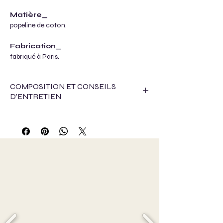
Matière_
popeline de coton.
Fabrication_
fabriqué à Paris.
COMPOSITION ET CONSEILS
D'ENTRETIEN
Cette saison, pour l'approvisionnement de
matières textiles, nous avons travaillé avec :
- Le Jaquard français, en recupérant les
tissus déteriorés au moment de la
fabrication. Cela peut intervenir au moment
du tissage mécanique ou de la coloration.
- La maison Thevenon, en recupérant les
tissus déteriorés au moment de la
fabrication.cel apeut intervenir au moment