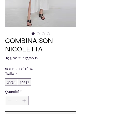
COMBINAISON
NICOLETTA
Prix original
Prix promotionnel
 195,00 € 
117,00 €
SOLDES D'ÉTÉ 26
Taille
*
36/38
40/42
Quantité
*