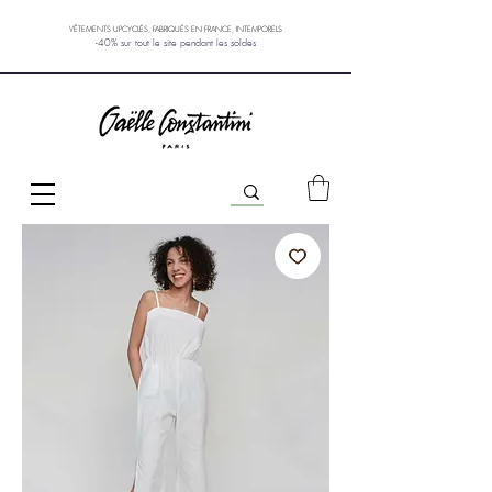
VÊTEMENTS UPCYCLÉS, FABRIQUÉS EN FRANCE, INTEMPORELS
-40% sur tout le site pendant les soldes