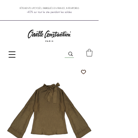
VÊTEMENTS UPCYCLÉS, FABRIQUÉS EN FRANCE, INTEMPORELS
-40% sur tout le site pendant les soldes