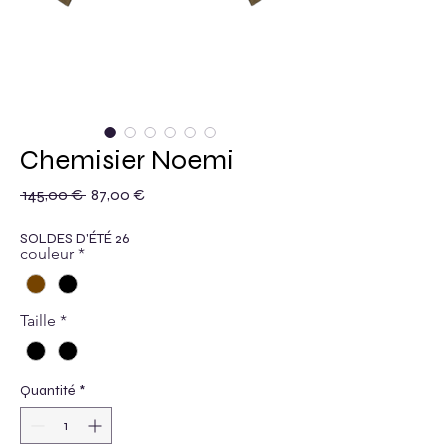
Chemisier Noemi
Prix original
Prix promotionnel
 145,00 € 
87,00 €
SOLDES D'ÉTÉ 26
couleur
*
Taille
*
Quantité
*