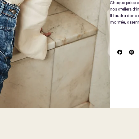
Chaque pièce es
nos ateliers d'i
Il faudra donc 
montée, assembl