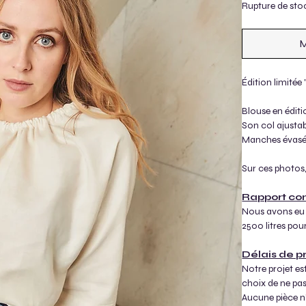
Rupture de sto
M
Édition limitée
Blouse en éditi
Son col ajustab
Manches évasé
Sur ces photos,
Rapport co
Nous avons eu b
2500 litres pour
Délais de p
Notre projet es
choix de ne pa
Aucune pièce n'