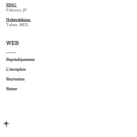
RING
Fukuora, JP
Hokipokikana
Tulum, MEX
WEB
Reprisdejustesse
L'exception
Recreation
Reiner