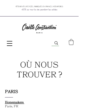
VÊTEMENTS UPCYCLÉS, FABRIQUÉS EN FRANCE, INTEMPORELS
-40% sur tout le site pendant les soldes
OÙ NOUS
TROUVER ?
PARIS
Homemakers
Paris, FR